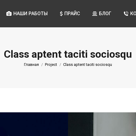
НАШИ РАБОТЫ
ПРАЙС
БЛОГ
К
Class aptent taciti sociosqu
Вы здесь:
Главная
Project
Class aptent taciti sociosqu