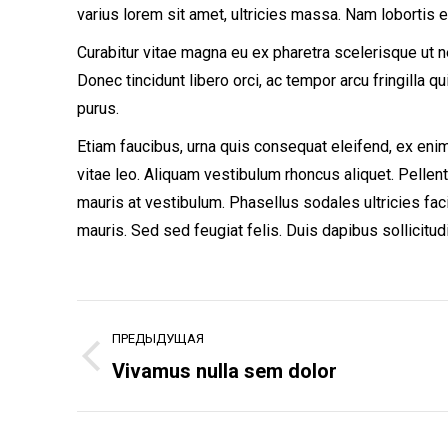
varius lorem sit amet, ultricies massa. Nam lobortis 
Curabitur vitae magna eu ex pharetra scelerisque ut
Donec tincidunt libero orci, ac tempor arcu fringilla q
purus.
Etiam faucibus, urna quis consequat eleifend, ex eni
vitae leo. Aliquam vestibulum rhoncus aliquet. Pellen
mauris at vestibulum. Phasellus sodales ultricies faci
mauris. Sed sed feugiat felis. Duis dapibus sollicitudi
Project
ПРЕДЫДУЩАЯ
navigation
Previous
Vivamus nulla sem dolor
project: