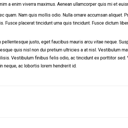
enim a enim viverra maximus. Aenean ullamcorper quis mi et euismo
 nec quam. Nam quis mollis odio. Nulla ornare accumsan aliquet.
uis. Fusce placerat tincidunt urna quis tincidunt. Fusce dictum lib
m pellentesque justo, eget faucibus mauris arcu vitae neque. Su
tesque quis nisl non dui pretium ultricies a at nisl. Vestibulum
lisis. Vestibulum finibus felis odio, ac tincidunt ex porttitor se
n neque, ac lobortis lorem hendrerit id.
Next
project: