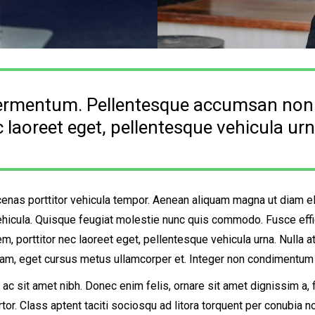
fermentum. Pellentesque accumsan non l
 laoreet eget, pellentesque vehicula urna
cenas porttitor vehicula tempor. Aenean aliquam magna ut diam el
hicula. Quisque feugiat molestie nunc quis commodo. Fusce effi
m, porttitor nec laoreet eget, pellentesque vehicula urna. Nulla 
 quam, eget cursus metus ullamcorper et. Integer non condimentum 
r ac sit amet nibh. Donec enim felis, ornare sit amet dignissim a, 
rtor. Class aptent taciti sociosqu ad litora torquent per conubia