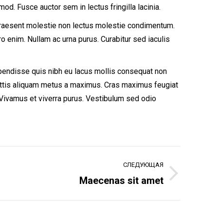
d. Fusce auctor sem in lectus fringilla lacinia.
 Praesent molestie non lectus molestie condimentum.
ero enim. Nullam ac urna purus. Curabitur sed iaculis
spendisse quis nibh eu lacus mollis consequat non
 mattis aliquam metus a maximus. Cras maximus feugiat
d. Vivamus et viverra purus. Vestibulum sed odio
СЛЕДУЮЩАЯ
Maecenas sit amet